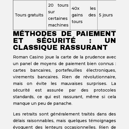
20 tours
40x les
sur
Tours gratuits
gains des
5 jours
certaines
tours
machines
MÉTHODES DE PAIEMENT
ET SÉCURITÉ : UN
CLASSIQUE RASSURANT
Roman Casino joue la carte de la prudence avec
un panel de moyens de paiement bien connus :
cartes bancaires, portefeuilles électroniques,
virements bancaires. Rien de révolutionnaire,
mais on évite les mauvaises surprises. La
sécurité est assurée par des protocoles
standards, ce qui est rassurant, même si cela
manque un peu de panache.
Les retraits sont généralement traités dans des
délais raisonnables, mais quelques témoignages
évoquent des lenteurs occasionnelles. Rien de