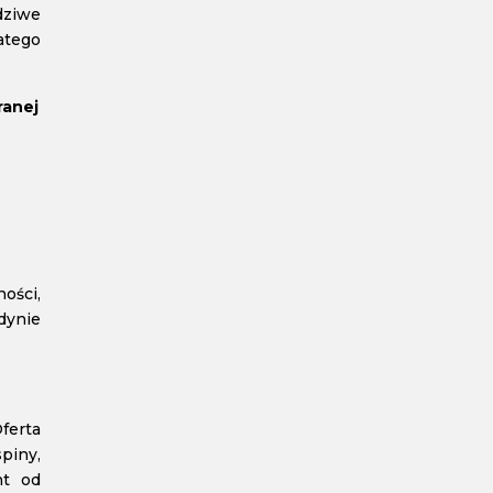
dziwe
atego
anej
ości,
dynie
ferta
piny,
nt od