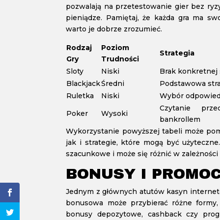
pozwalają na przetestowanie gier bez ryz
pieniądze. Pamiętaj, że każda gra ma sw
warto je dobrze zrozumieć.
Rodzaj
Poziom
Strategia
Gry
Trudności
Sloty
Niski
Brak konkretnej 
Blackjack
Średni
Podstawowa strat
Ruletka
Niski
Wybór odpowied
Czytanie prze
Poker
Wysoki
bankrollem
Wykorzystanie powyższej tabeli może pom
jak i strategie, które mogą być użyteczn
szacunkowe i może się różnić w zależności 
BONUSY I PROMOC
Jednym z głównych atutów kasyn internetow
bonusowa może przybierać różne formy, 
bonusy depozytowe, cashback czy progr