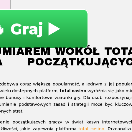
 Graj ▶️
UMIAREM WOKÓŁ TOT
A POCZĄTKUJĄCY
zdobywa coraz większą popularność, a jednym z jej popula
wielu dostępnych platform,
total casino
wyróżnia się jako mie
yjne bonusy i komfortowe warunki gry. Dla osób rozpoczynaj
umienie podstawowych zasad i strategii może być kluczo
nych strat.
enie początkujących graczy w świat kasyn internetowyc
żliwości, jakie zapewnia platforma
total casino
. Przeanaliz