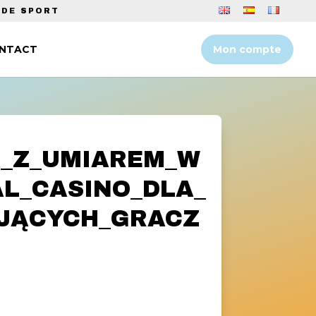
 DE SPORT
Mon compte
NTACT
_Z_UMIAREM_W
L_CASINO_DLA_
JĄCYCH_GRACZ