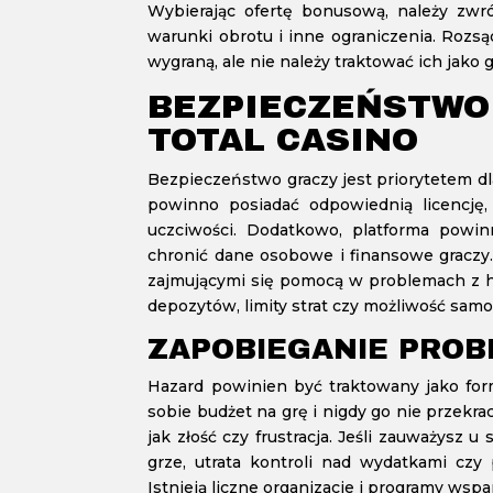
Wybierając ofertę bonusową, należy zwr
warunki obrotu i inne ograniczenia. Roz
wygraną, ale nie należy traktować ich jako
BEZPIECZEŃSTWO
TOTAL CASINO
Bezpieczeństwo graczy jest priorytetem d
powinno posiadać odpowiednią licencję,
uczciwości. Dodatkowo, platforma powi
chronić dane osobowe i finansowe graczy.
zajmującymi się pomocą w problemach z haz
depozytów, limity strat czy możliwość sam
ZAPOBIEGANIE PRO
Hazard powinien być traktowany jako form
sobie budżet na grę i nigdy go nie przekra
jak złość czy frustracja. Jeśli zauważysz u
grze, utrata kontroli nad wydatkami czy
Istnieją liczne organizacje i programy ws