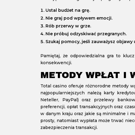
Ustal budżet na grę.
Nie graj pod wpływem emocji.
Rób przerwy w grze.
Nie próbuj odzyskiwać przegranych.
Szukaj pomocy, jeśli zauważysz objawy 
Pamiętaj, że odpowiedzialna gra to klu
konsekwencji.
METODY WPŁAT I 
Total casino oferuje różnorodne metody wp
najpopularniejszych należą karty kredytow
Neteller, PayPal) oraz przelewy banko
preferencji, opłat transakcyjnych oraz cza
w danym kraju oraz jakie są minimalne i ma
prosty, natomiast wypłata może trwać nieco
zabezpieczenia transakcji.