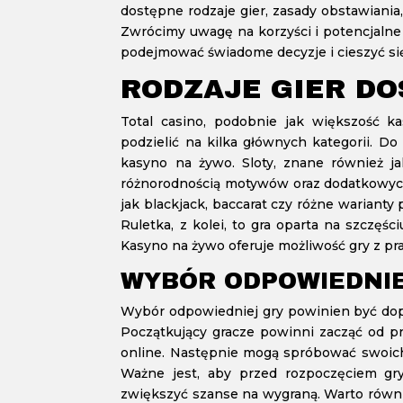
dostępne rodzaje gier, zasady obstawiani
Zwrócimy uwagę na korzyści i potencjalne 
podejmować świadome decyzje i cieszyć si
RODZAJE GIER DO
Total casino, podobnie jak większość ka
podzielić na kilka głównych kategorii. Do 
kasyno na żywo. Sloty, znane również jak
różnorodnością motywów oraz dodatkowych 
jak blackjack, baccarat czy różne warianty
Ruletka, z kolei, to gra oparta na szczęśc
Kasyno na żywo oferuje możliwość gry z pra
WYBÓR ODPOWIEDNI
Wybór odpowiedniej gry powinien być dop
Początkujący gracze powinni zacząć od pro
online. Następnie mogą spróbować swoich 
Ważne jest, aby przed rozpoczęciem gry
zwiększyć szanse na wygraną. Warto równi