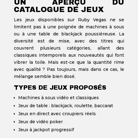
UN APERÇU DU
CATALOGUE DE JEUX
Les jeux disponibles sur Ruby Vegas ne se
limitent pas à une poignée de machines à sous
ou à une table de blackjack poussiéreuse. La
diversité est de mise, avec des titres qui
couvrent plusieurs catégories, allant des
classiques intemporels aux nouveautés qui font
vibrer la toile. Mais est-ce que la quantité rime
avec qualité ? Pas toujours, mais dans ce cas, le
mélange semble bien dosé.
TYPES DE JEUX PROPOSÉS
Machines à sous vidéo et classiques
Jeux de table : blackjack, roulette, baccarat
Jeux en direct avec croupiers réels
Jeux de vidéo poker
Jeux à jackpot progressif