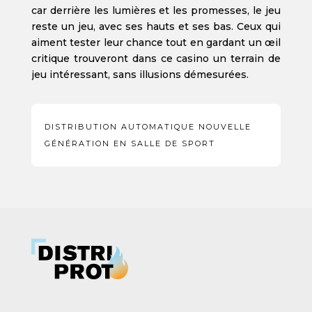
car derrière les lumières et les promesses, le jeu
reste un jeu, avec ses hauts et ses bas. Ceux qui
aiment tester leur chance tout en gardant un œil
critique trouveront dans ce casino un terrain de
jeu intéressant, sans illusions démesurées.
DISTRIBUTION AUTOMATIQUE NOUVELLE
GÉNÉRATION EN SALLE DE SPORT