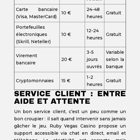
Carte bancaire
24-48
10 €
Gratuit
(Visa, MasterCard)
heures
Portefeuilles
12-24
électroniques
10 €
Gratuit
heures
(Skrill, Neteller)
3-5
Variable
Virement
20 €
jours
selon la
bancaire
ouvrés
banque
1-2
Cryptomonnaies
15 €
Gratuit
heures
SERVICE CLIENT : ENTRE
AIDE ET ATTENTE
Un bon service client, c’est un peu comme un
bon croupier : il sait quand intervenir sans jamais
gâcher le jeu. Ruby Vegas Casino propose un
support accessible via chat en direct, email et