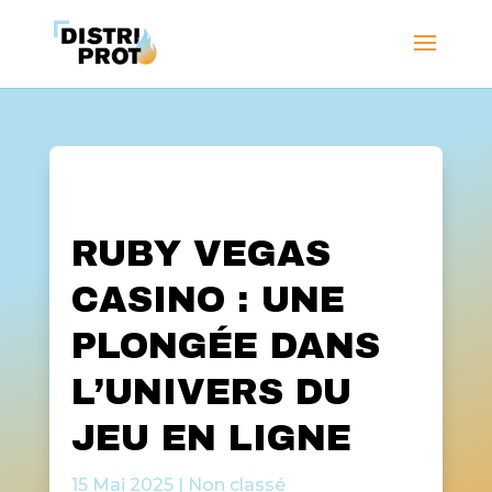
RUBY VEGAS
CASINO : UNE
PLONGÉE DANS
L’UNIVERS DU
JEU EN LIGNE
15 Mai 2025
|
Non classé