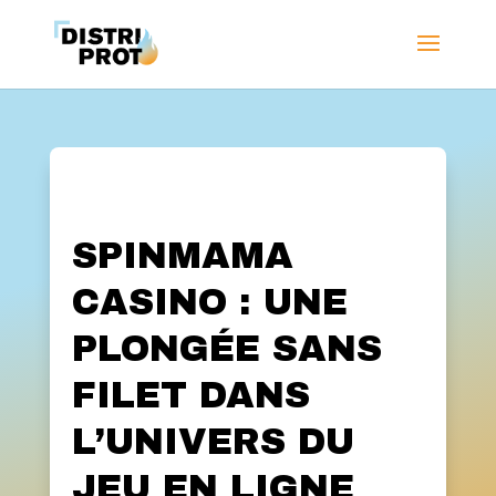
SPINMAMA
CASINO : UNE
PLONGÉE SANS
FILET DANS
L’UNIVERS DU
JEU EN LIGNE