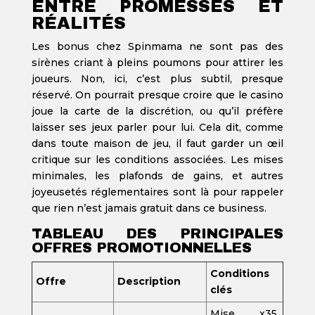
ENTRE PROMESSES ET
RÉALITÉS
Les bonus chez Spinmama ne sont pas des
sirènes criant à pleins poumons pour attirer les
joueurs. Non, ici, c’est plus subtil, presque
réservé. On pourrait presque croire que le casino
joue la carte de la discrétion, ou qu’il préfère
laisser ses jeux parler pour lui. Cela dit, comme
dans toute maison de jeu, il faut garder un œil
critique sur les conditions associées. Les mises
minimales, les plafonds de gains, et autres
joyeusetés réglementaires sont là pour rappeler
que rien n’est jamais gratuit dans ce business.
TABLEAU DES PRINCIPALES
OFFRES PROMOTIONNELLES
Conditions
Offre
Description
clés
Mise x35,