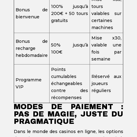
100% jusqu’à
tours
Bonus de
200€ + 50 tours
valables sur
bienvenue
gratuits
certaines
machines
Mise x30,
Bonus de
50% jusqu’à
valable une
recharge
100€
fois par
hebdomadaire
semaine
Points
cumulables
Réservé aux
Programme
échangeables
joueurs
VIP
contre des
réguliers
récompenses
MODES DE PAIEMENT :
PAS DE MAGIE, JUSTE DU
PRAGMATIQUE
Dans le monde des casinos en ligne, les options