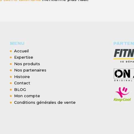
MENU
PARTEN
Accueil
Expertise
Nos produits
Nos partenaires
Histoire
Contact
BLOG
Mon compte
Conditions générales de vente