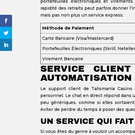
portefeuilles électroniques et virements
rapidité des retraits peut parfois donner l
mais pas non plus un service express.
Méthode de Paiement
Carte Bancaire (Visa/Mastercard)
Portefeuilles Électroniques (Skrill, Neteller
Virement Bancaire
SERVICE CLIENT
AUTOMATISATION
Le support client de Talismania Casino 
personnel. Le chat en direct répond dans u
peu génériques, comme si elles sortaient
éviter de perdre du temps à poser des que
UN SERVICE QUI FAI
Si vous êtes du genre à vouloir un accompa