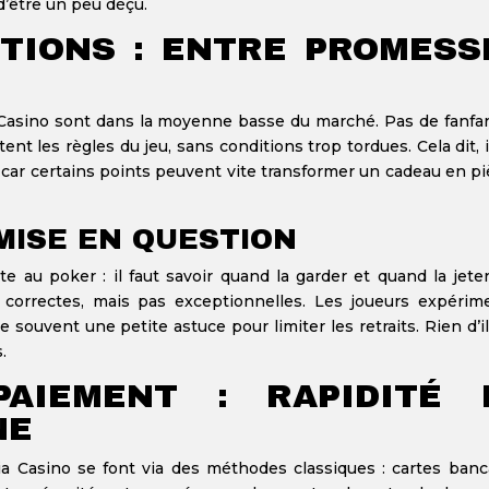
’être un peu déçu.
TIONS : ENTRE PROMESS
 Casino sont dans la moyenne basse du marché. Pas de fanfar
nt les règles du jeu, sans conditions trop tordues. Cela dit, i
, car certains points peuvent vite transformer un cadeau en p
MISE EN QUESTION
au poker : il faut savoir quand la garder et quand la jeter
correctes, mais pas exceptionnelles. Les joueurs expérim
ouvent une petite astuce pour limiter les retraits. Rien d’il
.
AIEMENT : RAPIDITÉ 
NE
ia Casino se font via des méthodes classiques : cartes banca