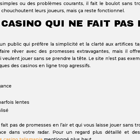
simples ou des problèmes courants, il fait le boulot sans tr
 chouchoutent leurs joueurs, mais ça reste fonctionnel.
CASINO QUI NE FAIT PAS 
 public qui préfère la simplicité et la clarté aux artifices t
 faire rêver avec des promesses extravagantes, mais il offr
 veulent jouer sans se prendre la tête. Le site n’est pas exe
iques des casinos en ligne trop agressifs.
gance
arfois lentes
lisé
fait pas de promesses en l’air et qui vous laisse jouer sans t
ace dans votre radar. Pour un regard plus détaillé et des
is casino talismania
mentionné plus haut.