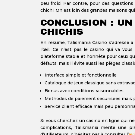
peu froid. Par contre, pour des questions 
chichi. On est loin des grandes maisons qui
CONCLUSION : UN 
CHICHIS
En résumé, Talismania Casino s’adresse à un
l’œil. Ce n’est pas le casino qui va vous
plateforme stable et honnête pour ceux qui
défauts, mais il évite aussi les pièges class
Interface simple et fonctionnelle
Catalogue de jeux classique sans extrava
Bonus avec conditions raisonnables
Méthodes de paiement sécurisées mais p
Service client efficace mais peu personna
Si vous cherchez un casino en ligne qui ne 
complications, Talismania mérite une pl
d’utilisateurs, n’hésitez pas à consulter l’
av