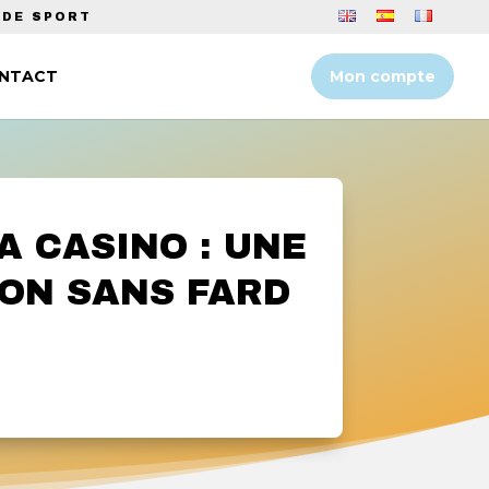
 DE SPORT
Mon compte
NTACT
A CASINO : UNE
ON SANS FARD