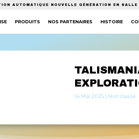
TION AUTOMATIQUE NOUVELLE GÉNÉRATION EN SALLE
ISE
PRODUITS
NOS PARTENAIRES
HISTOIRE
CO
TALISMANI
EXPLORATI
14 Mai 2025
|
Non classé