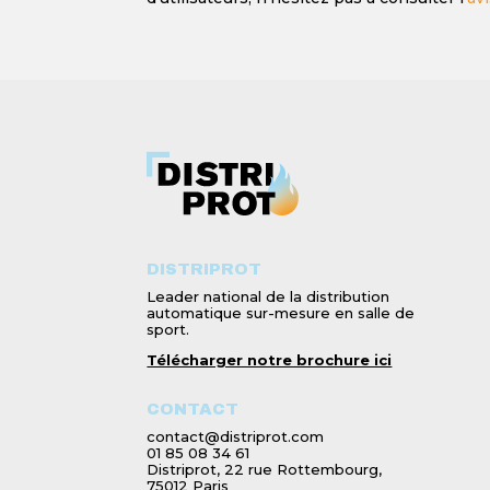
DISTRIPROT
Leader national de la distribution
automatique sur-mesure en salle de
sport.
Télécharger notre brochure ici
CONTACT
contact@distriprot.com
01 85 08 34 61
Distriprot, 22 rue Rottembourg,
75012 Paris