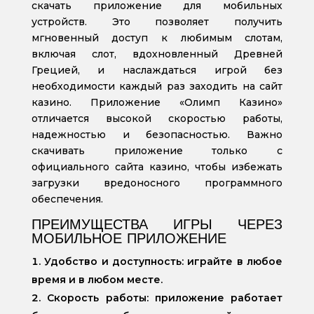
скачать приложение для мобильных
устройств. Это позволяет получить
мгновенный доступ к любимым слотам,
включая слот, вдохновленный Древней
Грецией, и наслаждаться игрой без
необходимости каждый раз заходить на сайт
казино. Приложение «Олимп Казино»
отличается высокой скоростью работы,
надежностью и безопасностью. Важно
скачивать приложение только с
официального сайта казино, чтобы избежать
загрузки вредоносного программного
обеспечения.
ПРЕИМУЩЕСТВА ИГРЫ ЧЕРЕЗ
МОБИЛЬНОЕ ПРИЛОЖЕНИЕ
Удобство и доступность: играйте в любое
время и в любом месте.
Скорость работы: приложение работает