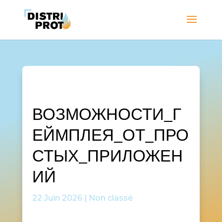
ВОЗМОЖНОСТИ_Г
ЕЙМПЛЕЯ_ОТ_ПРО
СТЫХ_ПРИЛОЖЕН
ИЙ
22 Juin 2026
|
Non classé