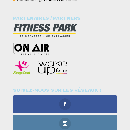
PARTENAIRES / PARTNERS
SUIVEZ-NOUS SUR LES RÉSEAUX !