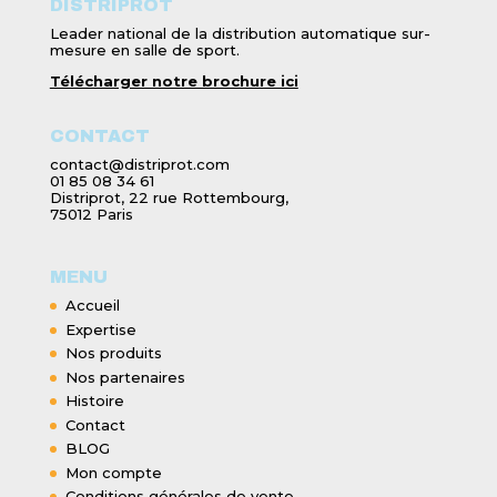
DISTRIPROT
Leader national de la distribution automatique sur-
mesure en salle de sport.
Télécharger notre brochure ici
CONTACT
contact@distriprot.com
01 85 08 34 61
Distriprot, 22 rue Rottembourg,
75012 Paris
MENU
Accueil
Expertise
Nos produits
Nos partenaires
Histoire
Contact
BLOG
Mon compte
Conditions générales de vente