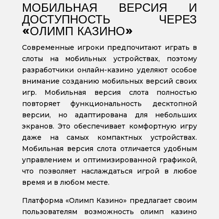
МОБИЛЬНАЯ ВЕРСИЯ И
ДОСТУПНОСТЬ ЧЕРЕЗ
«ОЛИМП КАЗИНО»
Современные игроки предпочитают играть в
слоты на мобильных устройствах, поэтому
разработчики онлайн-казино уделяют особое
внимание созданию мобильных версий своих
игр. Мобильная версия слота полностью
повторяет функциональность десктопной
версии, но адаптирована для небольших
экранов. Это обеспечивает комфортную игру
даже на самых компактных устройствах.
Мобильная версия слота отличается удобным
управлением и оптимизированной графикой,
что позволяет наслаждаться игрой в любое
время и в любом месте.
Платформа «Олимп Казино» предлагает своим
пользователям возможность олимп казино