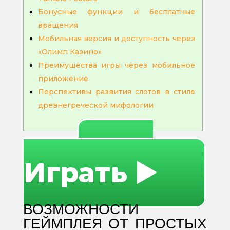
Бонусные функции и бесплатные
вращения
Мобильная версия и доступность через
«Олимп Казино»
Преимущества игры через мобильное
приложение
Перспективы развития слотов в стиле
древнегреческой мифологии
🔥
Играть ▶️
ВОЗМОЖНОСТИ
ГЕЙМПЛЕЯ ОТ ПРОСТЫХ