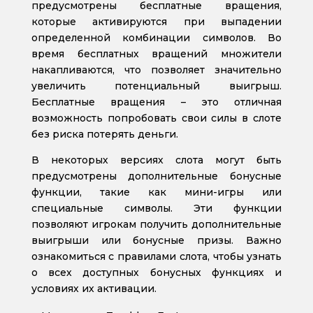
предусмотрены бесплатные вращения,
которые активируются при выпадении
определенной комбинации символов. Во
время бесплатных вращений множители
накапливаются, что позволяет значительно
увеличить потенциальный выигрыш.
Бесплатные вращения – это отличная
возможность попробовать свои силы в слоте
без риска потерять деньги.
В некоторых версиях слота могут быть
предусмотрены дополнительные бонусные
функции, такие как мини-игры или
специальные символы. Эти функции
позволяют игрокам получить дополнительные
выигрыши или бонусные призы. Важно
ознакомиться с правилами слота, чтобы узнать
о всех доступных бонусных функциях и
условиях их активации.