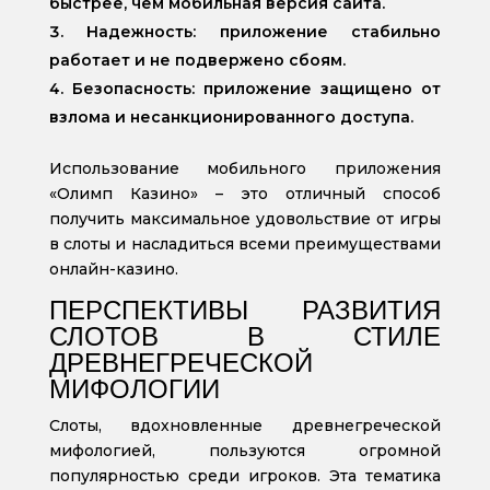
быстрее, чем мобильная версия сайта.
Надежность: приложение стабильно
работает и не подвержено сбоям.
Безопасность: приложение защищено от
взлома и несанкционированного доступа.
Использование мобильного приложения
«Олимп Казино» – это отличный способ
получить максимальное удовольствие от игры
в слоты и насладиться всеми преимуществами
онлайн-казино.
ПЕРСПЕКТИВЫ РАЗВИТИЯ
СЛОТОВ В СТИЛЕ
ДРЕВНЕГРЕЧЕСКОЙ
МИФОЛОГИИ
Слоты, вдохновленные древнегреческой
мифологией, пользуются огромной
популярностью среди игроков. Эта тематика