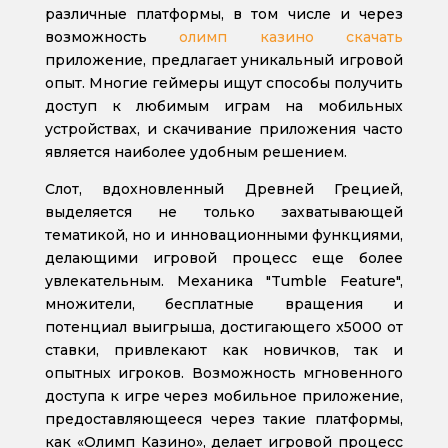
различные платформы, в том числе и через
возможность
олимп казино скачать
приложение, предлагает уникальный игровой
опыт. Многие геймеры ищут способы получить
доступ к любимым играм на мобильных
устройствах, и скачивание приложения часто
является наиболее удобным решением.
Слот, вдохновленный Древней Грецией,
выделяется не только захватывающей
тематикой, но и инновационными функциями,
делающими игровой процесс еще более
увлекательным. Механика "Tumble Feature",
множители, бесплатные вращения и
потенциал выигрыша, достигающего x5000 от
ставки, привлекают как новичков, так и
опытных игроков. Возможность мгновенного
доступа к игре через мобильное приложение,
предоставляющееся через такие платформы,
как «Олимп Казино», делает игровой процесс