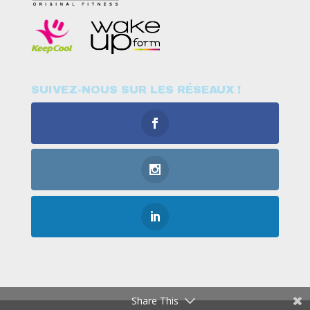
SUIVEZ-NOUS SUR LES RÉSEAUX !
Share This