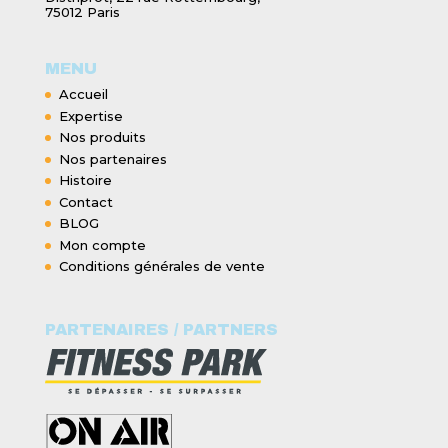
75012 Paris
MENU
Accueil
Expertise
Nos produits
Nos partenaires
Histoire
Contact
BLOG
Mon compte
Conditions générales de vente
PARTENAIRES / PARTNERS