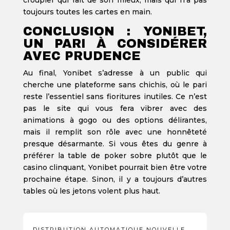
croupier qui fait de son mieux, mais qui n’a pas
toujours toutes les cartes en main.
CONCLUSION : YONIBET,
UN PARI À CONSIDÉRER
AVEC PRUDENCE
Au final, Yonibet s’adresse à un public qui
cherche une plateforme sans chichis, où le pari
reste l’essentiel sans fioritures inutiles. Ce n’est
pas le site qui vous fera vibrer avec des
animations à gogo ou des options délirantes,
mais il remplit son rôle avec une honnêteté
presque désarmante. Si vous êtes du genre à
préférer la table de poker sobre plutôt que le
casino clinquant, Yonibet pourrait bien être votre
prochaine étape. Sinon, il y a toujours d’autres
tables où les jetons volent plus haut.
DISTRIBUTION AUTOMATIQUE NOUVELLE