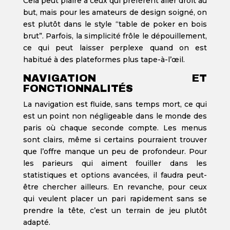
Cela peut plaire à ceux qui préfèrent aller droit au
but, mais pour les amateurs de design soigné, on
est plutôt dans le style “table de poker en bois
brut”. Parfois, la simplicité frôle le dépouillement,
ce qui peut laisser perplexe quand on est
habitué à des plateformes plus tape-à-l’œil.
NAVIGATION ET
FONCTIONNALITÉS
La navigation est fluide, sans temps mort, ce qui
est un point non négligeable dans le monde des
paris où chaque seconde compte. Les menus
sont clairs, même si certains pourraient trouver
que l’offre manque un peu de profondeur. Pour
les parieurs qui aiment fouiller dans les
statistiques et options avancées, il faudra peut-
être chercher ailleurs. En revanche, pour ceux
qui veulent placer un pari rapidement sans se
prendre la tête, c’est un terrain de jeu plutôt
adapté.