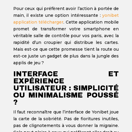
Pour ceux qui préfèrent avoir l’action à portée de
main, il existe une option intéressante :
yonibet
application télécharger
. Cette application mobile
promet de transformer votre smartphone en
véritable salle de contrôle pour vos paris, avec la
rapidité d’un croupier qui distribue les cartes.
Mais est-ce que cette promesse tient la route ou
est-ce juste un gadget de plus dans la jungle des
applis de jeu ?
INTERFACE ET
EXPÉRIENCE
UTILISATEUR : SIMPLICITÉ
OU MINIMALISME POUSSÉ
?
Il faut reconnaître que l’interface de Yonibet joue
la carte de la sobriété. Pas de fioritures inutiles,
pas de clignotements à vous donner la migraine.