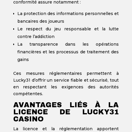
conformité assure notamment :
La protection des informations personnelles et
bancaires des joueurs
Le respect du jeu responsable et la lutte
contre l’addiction
La transparence dans les opérations
financières et les processus de traitement des
gains
Ces mesures réglementaires permettent à
Lucky31 d’offrir un service fiable et sécurisé, tout
en respectant les exigences des autorités
compétentes.
AVANTAGES LIÉS À LA
LICENCE DE LUCKY31
CASINO
La licence et la réglementation apportent