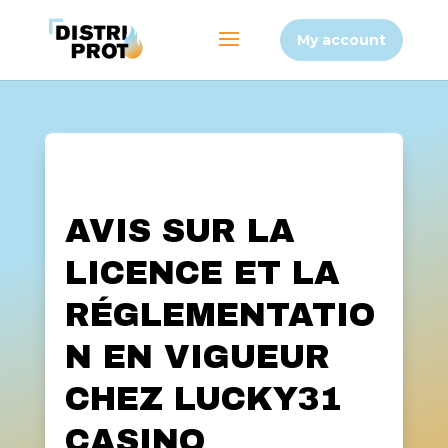
My account
AVIS SUR LA
LICENCE ET LA
RÉGLEMENTATIO
N EN VIGUEUR
CHEZ LUCKY31
CASINO