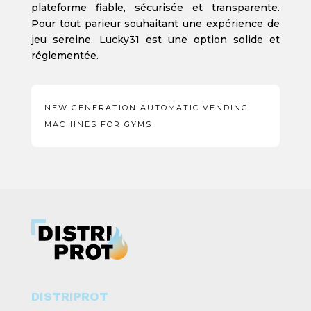
plateforme fiable, sécurisée et transparente.
Pour tout parieur souhaitant une expérience de
jeu sereine, Lucky31 est une option solide et
réglementée.
NEW GENERATION AUTOMATIC VENDING
MACHINES FOR GYMS
DISTRIPROT