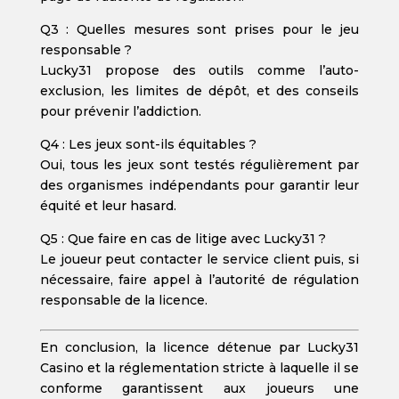
Q3 : Quelles mesures sont prises pour le jeu
responsable ?
Lucky31 propose des outils comme l’auto-
exclusion, les limites de dépôt, et des conseils
pour prévenir l’addiction.
Q4 : Les jeux sont-ils équitables ?
Oui, tous les jeux sont testés régulièrement par
des organismes indépendants pour garantir leur
équité et leur hasard.
Q5 : Que faire en cas de litige avec Lucky31 ?
Le joueur peut contacter le service client puis, si
nécessaire, faire appel à l’autorité de régulation
responsable de la licence.
En conclusion, la licence détenue par Lucky31
Casino et la réglementation stricte à laquelle il se
conforme garantissent aux joueurs une