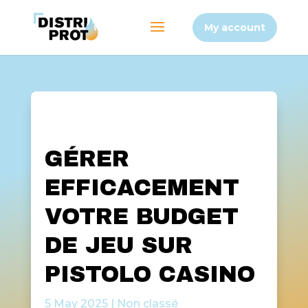
My account
GÉRER
EFFICACEMENT
VOTRE BUDGET
DE JEU SUR
PISTOLO CASINO
5 May 2025
|
Non classé