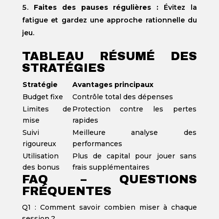
Faites des pauses régulières :
Évitez la
fatigue et gardez une approche rationnelle du
jeu.
TABLEAU RÉSUMÉ DES
STRATÉGIES
Stratégie
Avantages principaux
Budget fixe
Contrôle total des dépenses
Limites de
Protection contre les pertes
mise
rapides
Suivi
Meilleure analyse des
rigoureux
performances
Utilisation
Plus de capital pour jouer sans
des bonus
frais supplémentaires
FAQ – QUESTIONS
FRÉQUENTES
Q1 : Comment savoir combien miser à chaque
session ?