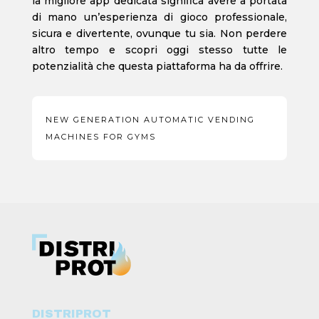
la migliore app dedicata significa avere a portata
di mano un’esperienza di gioco professionale,
sicura e divertente, ovunque tu sia. Non perdere
altro tempo e scopri oggi stesso tutte le
potenzialità che questa piattaforma ha da offrire.
NEW GENERATION AUTOMATIC VENDING
MACHINES FOR GYMS
DISTRIPROT