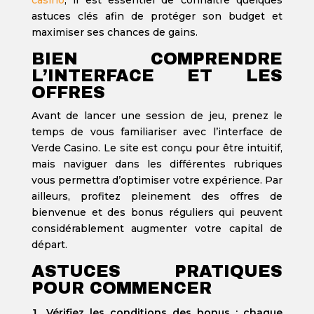
casino
, il est essentiel de connaître quelques
astuces clés afin de protéger son budget et
maximiser ses chances de gains.
BIEN COMPRENDRE
L’INTERFACE ET LES
OFFRES
Avant de lancer une session de jeu, prenez le
temps de vous familiariser avec l’interface de
Verde Casino. Le site est conçu pour être intuitif,
mais naviguer dans les différentes rubriques
vous permettra d’optimiser votre expérience. Par
ailleurs, profitez pleinement des offres de
bienvenue et des bonus réguliers qui peuvent
considérablement augmenter votre capital de
départ.
ASTUCES PRATIQUES
POUR COMMENCER
Vérifiez les conditions des bonus : chaque