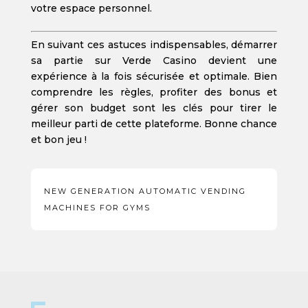
votre espace personnel.
En suivant ces astuces indispensables, démarrer
sa partie sur Verde Casino devient une
expérience à la fois sécurisée et optimale. Bien
comprendre les règles, profiter des bonus et
gérer son budget sont les clés pour tirer le
meilleur parti de cette plateforme. Bonne chance
et bon jeu !
NEW GENERATION AUTOMATIC VENDING
MACHINES FOR GYMS