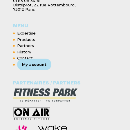
01 85 08 34 61
Distriprot, 22 rue Rottembourg,
75012 Paris
MENU
Expertise
Products
Partners
History
Contact
My account
PARTENAIRES / PARTNERS