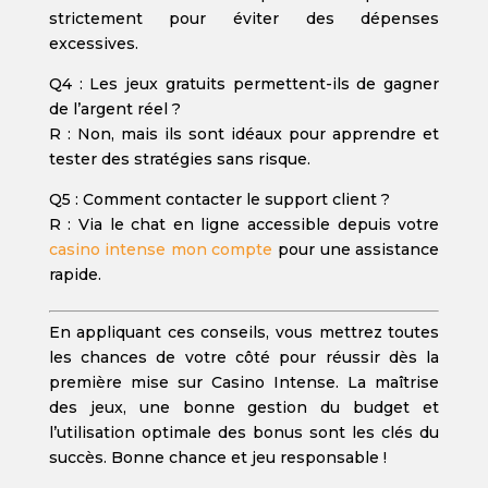
strictement pour éviter des dépenses
excessives.
Q4 : Les jeux gratuits permettent-ils de gagner
de l’argent réel ?
R : Non, mais ils sont idéaux pour apprendre et
tester des stratégies sans risque.
Q5 : Comment contacter le support client ?
R : Via le chat en ligne accessible depuis votre
casino intense mon compte
pour une assistance
rapide.
En appliquant ces conseils, vous mettrez toutes
les chances de votre côté pour réussir dès la
première mise sur Casino Intense. La maîtrise
des jeux, une bonne gestion du budget et
l’utilisation optimale des bonus sont les clés du
succès. Bonne chance et jeu responsable !