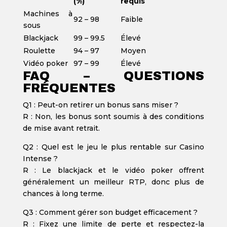
(%)
requis
Machines à
92 – 98
Faible
sous
Blackjack
99 – 99.5
Élevé
Roulette
94 – 97
Moyen
Vidéo poker
97 – 99
Élevé
FAQ – QUESTIONS
FRÉQUENTES
Q1 : Peut-on retirer un bonus sans miser ?
R : Non, les bonus sont soumis à des conditions
de mise avant retrait.
Q2 : Quel est le jeu le plus rentable sur Casino
Intense ?
R : Le blackjack et le vidéo poker offrent
généralement un meilleur RTP, donc plus de
chances à long terme.
Q3 : Comment gérer son budget efficacement ?
R : Fixez une limite de perte et respectez-la