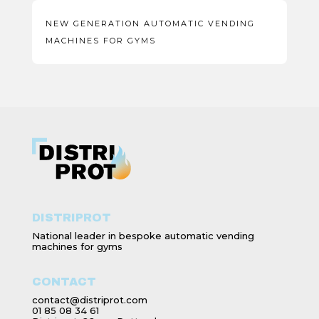
NEW GENERATION AUTOMATIC VENDING
MACHINES FOR GYMS
DISTRIPROT
National leader in bespoke automatic vending
machines for gyms
CONTACT
contact@distriprot.com
01 85 08 34 61