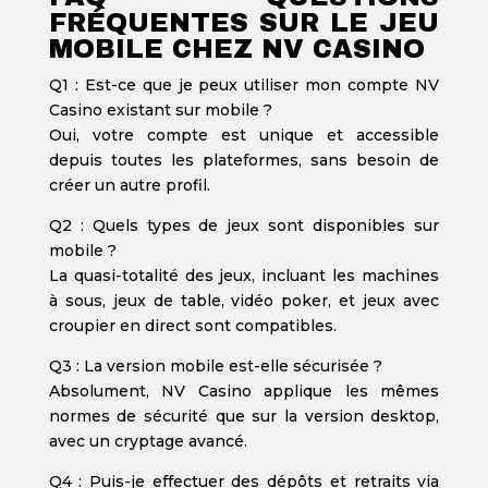
FRÉQUENTES SUR LE JEU
MOBILE CHEZ NV CASINO
Q1 : Est-ce que je peux utiliser mon compte NV
Casino existant sur mobile ?
Oui, votre compte est unique et accessible
depuis toutes les plateformes, sans besoin de
créer un autre profil.
Q2 : Quels types de jeux sont disponibles sur
mobile ?
La quasi-totalité des jeux, incluant les machines
à sous, jeux de table, vidéo poker, et jeux avec
croupier en direct sont compatibles.
Q3 : La version mobile est-elle sécurisée ?
Absolument, NV Casino applique les mêmes
normes de sécurité que sur la version desktop,
avec un cryptage avancé.
Q4 : Puis-je effectuer des dépôts et retraits via