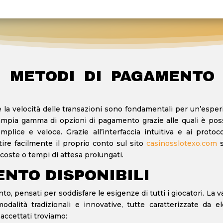
I METODI DI PAGAMENTO 
e la velocità delle transazioni sono fondamentali per un’espe
’ampia gamma di opzioni di pagamento grazie alle quali è poss
ice e veloce. Grazie all’interfaccia intuitiva e ai protocol
tire facilmente il proprio conto sul sito
casinosslotexo.com
s
oste o tempi di attesa prolungati.
ENTO DISPONIBILI
, pensati per soddisfare le esigenze di tutti i giocatori. La v
dalità tradizionali e innovative, tutte caratterizzate da el
i accettati troviamo: