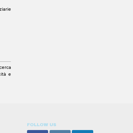
ziarie
cerca
ità e
FOLLOW US