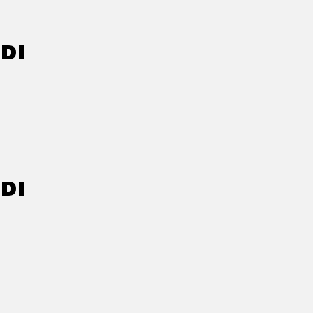
DI
DI