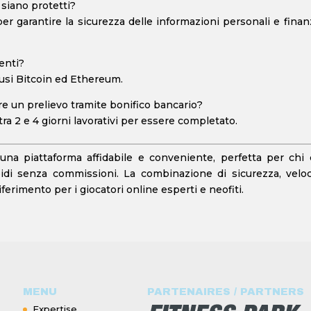
 siano protetti?
 per garantire la sicurezza delle informazioni personali e finan
menti?
clusi Bitcoin ed Ethereum.
e un prelievo tramite bonifico bancario?
ra 2 e 4 giorni lavorativi per essere completato.
na piattaforma affidabile e conveniente, perfetta per chi 
apidi senza commissioni. La combinazione di sicurezza, veloc
iferimento per i giocatori online esperti e neofiti.
MENU
PARTENAIRES / PARTNERS
Expertise