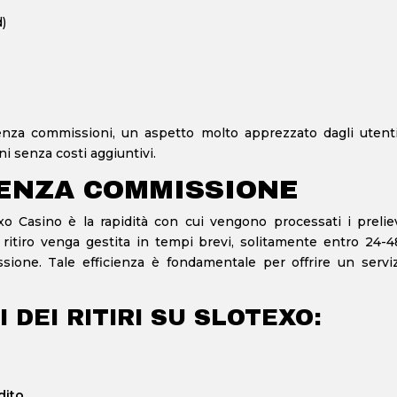
d)
enza commissioni, un aspetto molto apprezzato dagli utent
i senza costi aggiuntivi.
 SENZA COMMISSIONE
xo Casino è la rapidità con cui vengono processati i preliev
 ritiro venga gestita in tempi brevi, solitamente entro 24-4
sione. Tale efficienza è fondamentale per offrire un serviz
 DEI RITIRI SU SLOTEXO:
dito