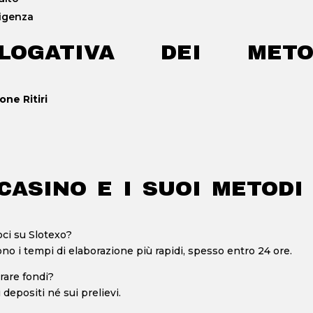
sigenza
ILOGATIVA DEI METO
one Ritiri
CASINO E I SUOI METODI 
oci su Slotexo?
frono i tempi di elaborazione più rapidi, spesso entro 24 ore.
rare fondi?
depositi né sui prelievi.