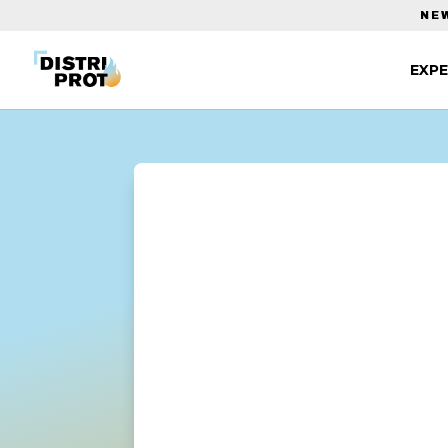
NE
EXPE