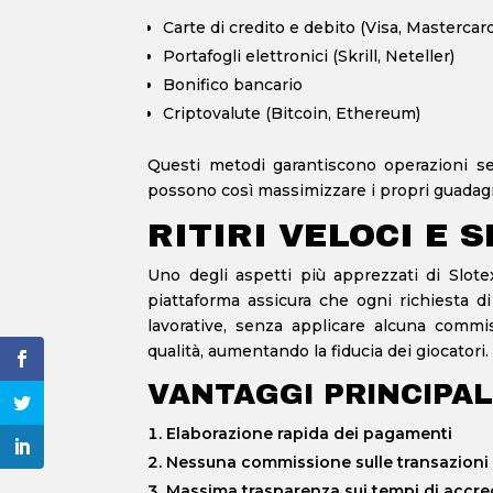
Carte di credito e debito (Visa, Mastercar
Portafogli elettronici (Skrill, Neteller)
Bonifico bancario
Criptovalute (Bitcoin, Ethereum)
Questi metodi garantiscono operazioni s
possono così massimizzare i propri guadagn
RITIRI VELOCI E
Uno degli aspetti più apprezzati di Slote
piattaforma assicura che ogni richiesta di
lavorative, senza applicare alcuna commis
qualità, aumentando la fiducia dei giocatori.
VANTAGGI PRINCIPALI
Elaborazione rapida dei pagamenti
Nessuna commissione sulle transazioni
Massima trasparenza sui tempi di accre